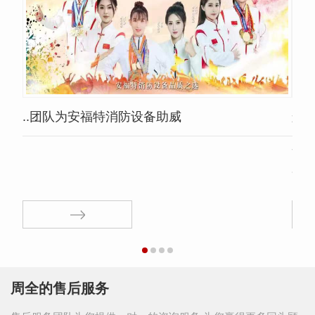
..团队为安福特消防设备助威
航
西安
售，
的产
售和
服务
周全的售后服务