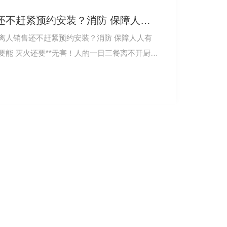
厨房灭火应用这么广泛，还不赶紧预约安装？消防 保障人人有责，快行动起来吧！
离人销售还不赶紧预约安装？消防 保障人人有
能 灭火还要**无害！人的一日三餐离不开厨