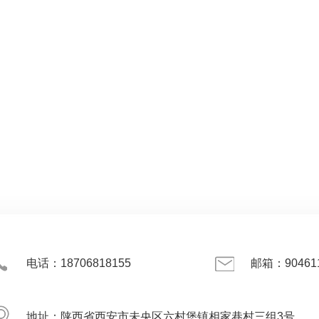
火装置
厨房自动灭火装置销售
陕
电话：18706818155
邮箱：904611
地址：陕西省西安市未央区六村堡镇相家巷村三组3号